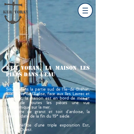
KER VORAN
Ker Voran, la maison les
pieds dans l'eau
Située dans la partie sud de l'Île-de-Bréhat,
à la grève de l’Eglise, face aux îles Lavrec et
Logodec, la maison est en bord de mer et
offre de toutes les pièces une vue
panoramique sur la mer.
En pierre de granit et toit d’ardoise, la
maison date de la fin du 19° siècle.
Elle bénéficie d’une triple exposition Est,
Sud et Ouest.