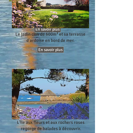
La maison vous accueille sur ses 4
niveaux avec vue imprenable sur la
mer.
En savoir plus
Le jadin clos de 600m² et sa terrasse
d'ardoise en bord de mer.
En savoir plus
L'île aux fleurs et aux rochers roses
regorge
de balades à découvrir.