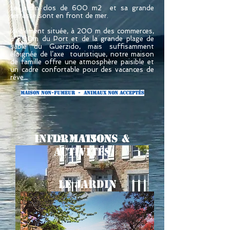
Le jardin clos de 600 m2 et sa grande
terrasse sont en front de mer.
Idéalement située, à 200 m des commerces,
à 800m du Port et de la grande plage de
sable du Guerzido, mais suffisamment
éloignée de l’axe touristique, notre maison
de famille offre une atmosphère paisible et
un cadre confortable pour des vacances de
rêve.
Maison non-fumeur - Animaux non acceptés
Informations &
La Maison
Activités
Le Jardin